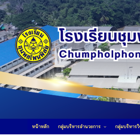
Skip
to
content
หน้าหลัก
กลุ่มบริหารอำนวยการ
กลุ่มบริหารว