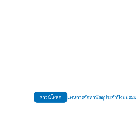
แผนการจัดหาพัสดุประจำปีงบปร
ดาวน์โหลด