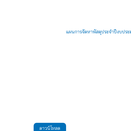
แผนการจัดหาพัสดุประจำปีงบปร
ดาวน์โหลด