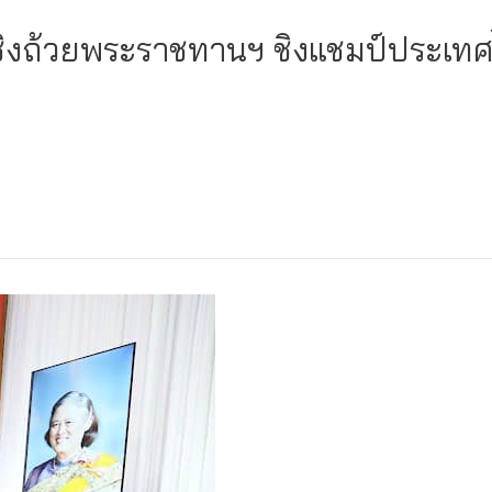
.ชิงถ้วยพระราชทานฯ ชิงแชมป์ประเ