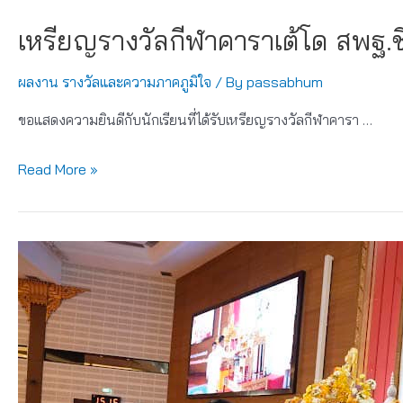
กีฬา
เหรียญรางวัลกีฬาคาราเต้โด สพฐ
เรือ
พาย
ผลงาน รางวัลและความภาคภูมิใจ
/ By
passabhum
ชิง
ชนะ
ขอแสดงความยินดีกับนักเรียนที่ได้รับเหรียญรางวัลกีฬาคารา …
เลิศ
แห่ง
เหรียญ
Read More »
ประเทศไทย
รางวัล
กีฬา
คาราเต้
โด
สพฐ.ชิง
ถ้วย
พระ
ราช
ทานฯ